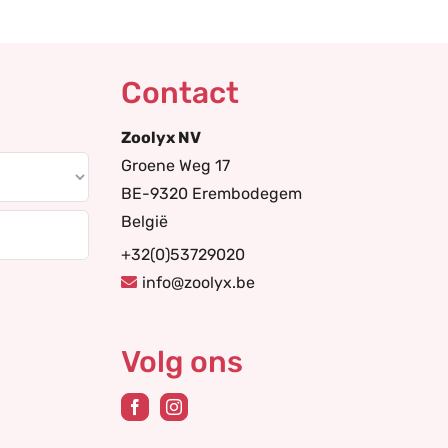
Contact
Zoolyx NV
Groene Weg 17
BE-9320 Erembodegem
België
+32(0)53729020
info@zoolyx.be
Volg ons