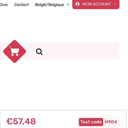
MIJN ACCOUNT
Over
Contact
België/Belgique
€
57,48
H904