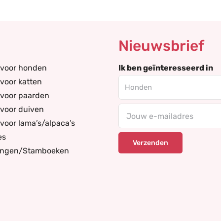
Nieuwsbrief
 voor honden
Ik ben geïnteresseerd in
voor katten
 voor paarden
voor duiven
Your
voor lama’s/alpaca’s
email
es
ingen/Stamboeken