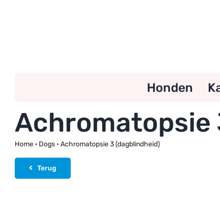
Ga
naar
inhoud
Honden
K
Achromatopsie 3
Home
•
Dogs
•
Achromatopsie 3 (dagblindheid)
Terug