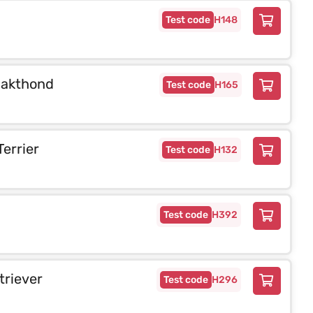
H148
aakthond
H165
errier
H132
H392
triever
H296