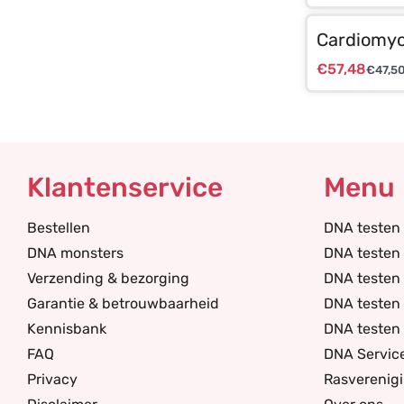
Cardiomyo
€
57,48
€
47,5
Klantenservice
Menu
Bestellen
DNA testen
DNA monsters
DNA testen 
Verzending & bezorging
DNA testen
Garantie & betrouwbaarheid
DNA testen 
Kennisbank
DNA testen 
FAQ
DNA Servic
Privacy
Rasverenig