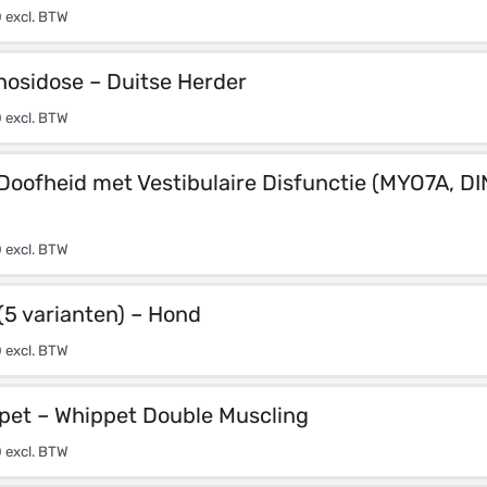
0
excl. BTW
osidose – Duitse Herder
0
excl. BTW
 Doofheid met Vestibulaire Disfunctie (MYO7A, D
0
excl. BTW
(5 varianten) – Hond
0
excl. BTW
ppet – Whippet Double Muscling
0
excl. BTW