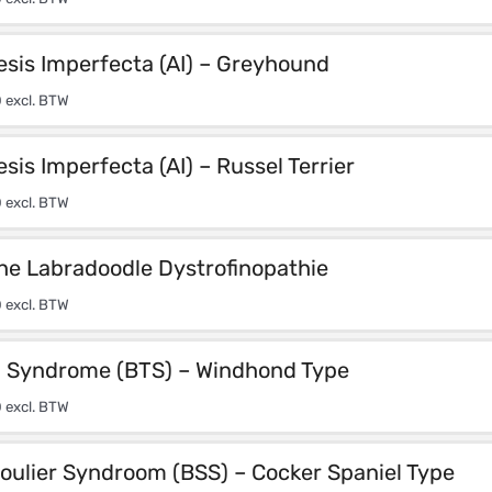
sis Imperfecta (AI) – Greyhound
0
excl. BTW
is Imperfecta (AI) – Russel Terrier
0
excl. BTW
he Labradoodle Dystrofinopathie
0
excl. BTW
h Syndrome (BTS) – Windhond Type
0
excl. BTW
oulier Syndroom (BSS) – Cocker Spaniel Type