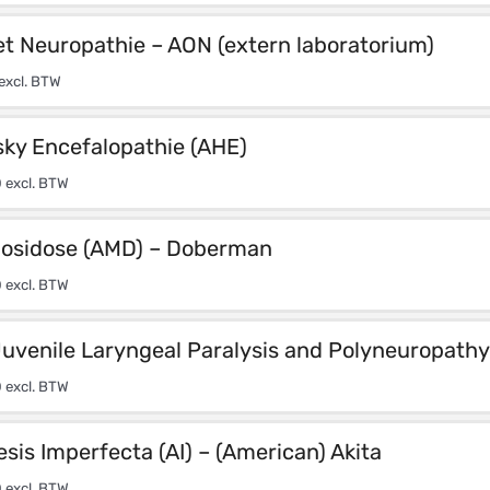
t Neuropathie – AON (extern laboratorium)
excl. BTW
sky Encefalopathie (AHE)
0
excl. BTW
osidose (AMD) – Doberman
0
excl. BTW
uvenile Laryngeal Paralysis and Polyneuropathy
0
excl. BTW
is Imperfecta (AI) – (American) Akita
0
excl. BTW