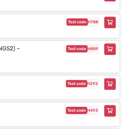
H788
INGS2) –
H889
H292
H493