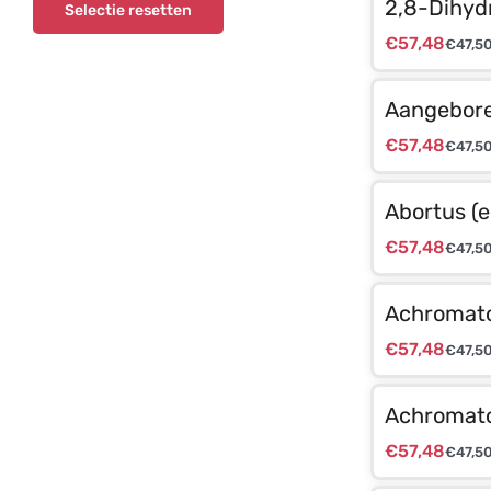
2,8-Dihydr
Selectie resetten
€
57,48
€
47,5
Aangeboren
€
57,48
€
47,5
Abortus (e
€
57,48
€
47,5
Achromatop
€
57,48
€
47,5
Achromatop
€
57,48
€
47,5