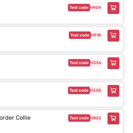
H904
H918
H336
H338
rder Collie
H822