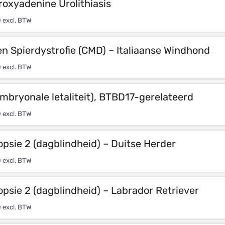
oxyadenine Urolithiasis
0
excl. BTW
 Spierdystrofie (CMD) – Italiaanse Windhond
0
excl. BTW
mbryonale letaliteit), BTBD17-gerelateerd
0
excl. BTW
sie 2 (dagblindheid) – Duitse Herder
0
excl. BTW
sie 2 (dagblindheid) – Labrador Retriever
0
excl. BTW