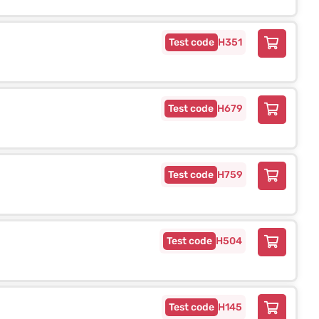
H351
H679
H759
H504
H145