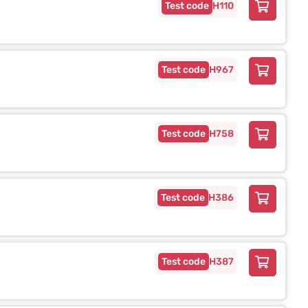
H110
H967
H758
H386
H387