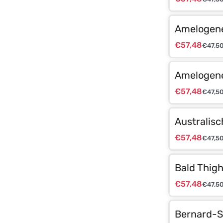
Amelogene
€
57,48
€
47,5
Amelogenes
€
57,48
€
47,5
Australisc
€
57,48
€
47,5
Bald Thig
€
57,48
€
47,5
Bernard-S