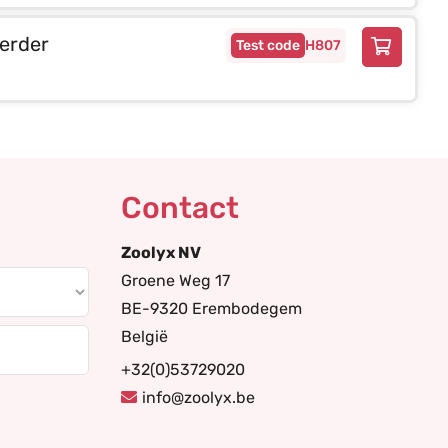
erder
H807
Contact
Zoolyx NV
Groene Weg 17
BE-9320 Erembodegem
België
+32(0)53729020
info@zoolyx.be