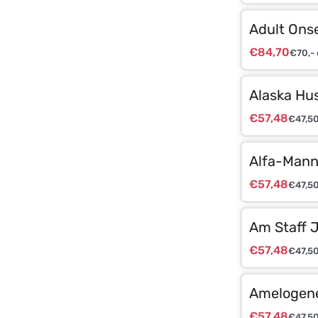
Adult Onse
€
84,70
€
70,-
Alaska Hu
€
57,48
€
47,5
Alfa-Mann
€
57,48
€
47,5
Am Staff J
€
57,48
€
47,5
Amelogenes
€
57,48
€
47,5