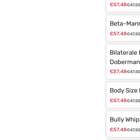
€
57,48
€
47,5
Beta-Mann
€
57,48
€
47,5
Bilaterale
Doberman
€
57,48
€
47,5
Body Size 
€
57,48
€
47,5
Bully Whi
€
57,48
€
47,5