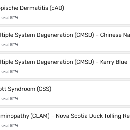
pische Dermatitis (cAD)
0
excl. BTW
ltiple System Degeneration (CMSD) – Chinese N
0
excl. BTW
tiple System Degeneration (CMSD) – Kerry Blue T
0
excl. BTW
ott Syndroom (CSS)
0
excl. BTW
minopathy (CLAM) – Nova Scotia Duck Tolling Re
0
excl. BTW