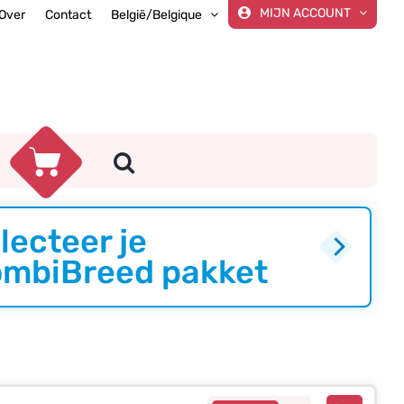
MIJN ACCOUNT
Over
Contact
België/Belgique
lecteer je
mbiBreed pakket