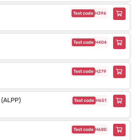
H396
H404
H279
 (ALPP)
H651
H680