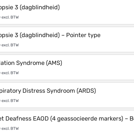
psie 3 (dagblindheid)
0
excl. BTW
sie 3 (dagblindheid) – Pointer type
0
excl. BTW
ilation Syndrome (AMS)
0
excl. BTW
piratory Distress Syndroom (ARDS)
0
excl. BTW
t Deafness EAOD (4 geassocieerde markers) – Bo
0
excl. BTW