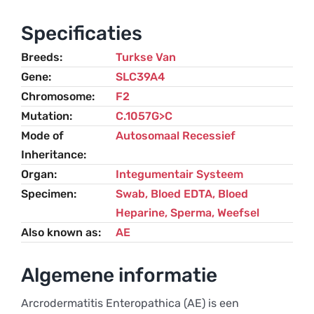
Specificaties
Breeds
Turkse Van
Gene
SLC39A4
Chromosome
F2
Mutation
C.1057G>C
Mode of
Autosomaal Recessief
Inheritance
Organ
Integumentair Systeem
Specimen
Swab, Bloed EDTA, Bloed
Heparine, Sperma, Weefsel
Also known as
AE
Algemene informatie
Arcrodermatitis Enteropathica (AE) is een