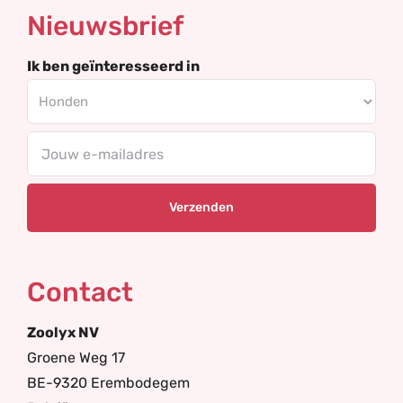
Nieuwsbrief
Ik ben geïnteresseerd in
Your
email
Contact
Zoolyx NV
Groene Weg 17
BE-9320 Erembodegem