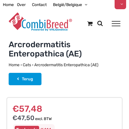
Ga
Home
Over
Contact
België/Belgique
naar
inhoud
Arcrodermatitis
Enteropathica (AE)
Home
•
Cats
•
Arcrodermatitis Enteropathica (AE)
Terug
€
57,48
€
47,50
excl. BTW