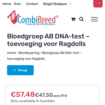
Ga
Home
Over
Contact
België/Belgique
naar
inhoud
Bloedgroep AB DNA-test –
toevoeging voor Ragdolls
Home
•
Bloedtypering
•
Bloedgroep AB DNA-test –
toevoeging voor Ragdolls
Terug
Only available in bundles
€
57,48
€
47,50
excl. BTW
Only available in bundles