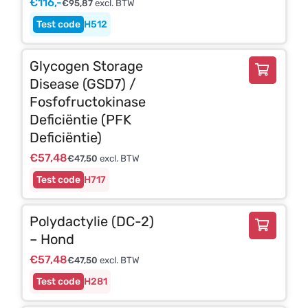
€
116,-
€
95,87
excl. BTW
H512
Glycogen Storage
Disease (GSD7) /
Fosfofructokinase
Deficiëntie (PFK
Deficiëntie)
€
57,48
€
47,50
excl. BTW
H717
Polydactylie (DC-2)
– Hond
€
57,48
€
47,50
excl. BTW
H281