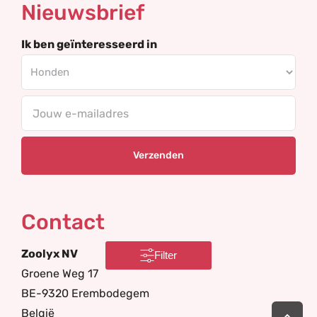
Nieuwsbrief
Ik ben geïnteresseerd in
Your
email
Contact
Zoolyx NV
Filter
Groene Weg 17
BE-9320 Erembodegem
Ga
België