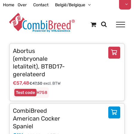
Ga
Home
Over
Contact
België/Belgique
naar
inhoud
Abortus
(embryonale
letaliteit), BTBD17-
gerelateerd
€
57,48
€
47,50
excl. BTW
H758
CombiBreed
American Cocker
Spaniel