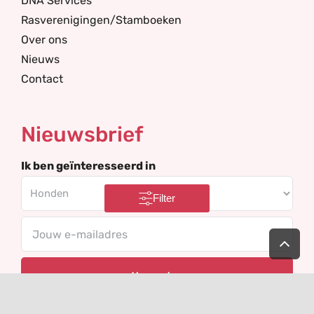
DNA Services
Rasverenigingen/Stamboeken
Over ons
Nieuws
Contact
Nieuwsbrief
Ik ben geïnteresseerd in
Filter
Your
Ga
naar
email
de
bov