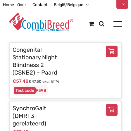
Ga
Home
Over
Contact
België/Belgique
naar
inhoud
Congenital
Stationary Night
Blindness 2
(CSNB2) – Paard
€
57,48
€
47,50
excl. BTW
P398
SynchroGait
(DMRT3-
gerelateerd)