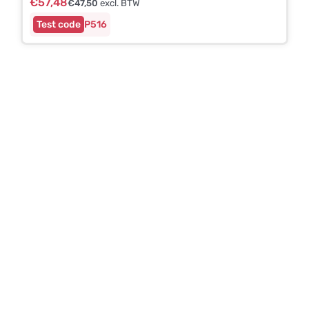
€
57,48
€
47,50
excl. BTW
P516