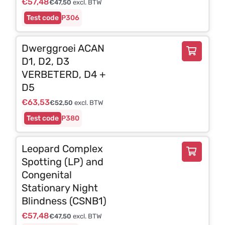
€
57,48
€
47,50
excl. BTW
P306
Dwerggroei ACAN
D1, D2, D3
VERBETERD, D4 +
D5
€
63,53
€
52,50
excl. BTW
P380
Leopard Complex
Spotting (LP) and
Congenital
Stationary Night
Blindness (CSNB1)
€
57,48
€
47,50
excl. BTW