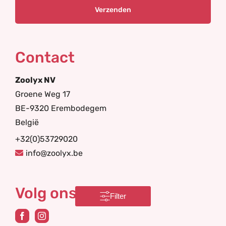
Contact
Zoolyx NV
Groene Weg 17
BE-9320 Erembodegem
België
+32(0)53729020
info@zoolyx.be
Volg ons
Filter