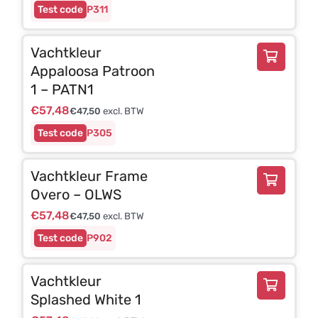
P311
Vachtkleur
Appaloosa Patroon
1 – PATN1
€
57,48
€
47,50
excl. BTW
P305
Vachtkleur Frame
Overo – OLWS
€
57,48
€
47,50
excl. BTW
P902
Vachtkleur
Splashed White 1