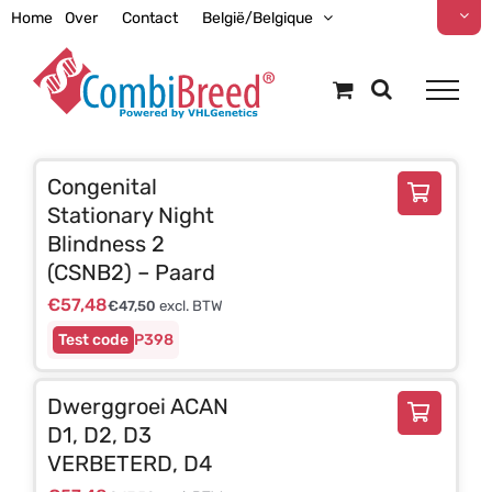
Ga
Home
Over
Contact
België/Belgique
naar
inhoud
Congenital
Stationary Night
Blindness 2
(CSNB2) – Paard
€
57,48
€
47,50
excl. BTW
P398
Dwerggroei ACAN
D1, D2, D3
VERBETERD, D4