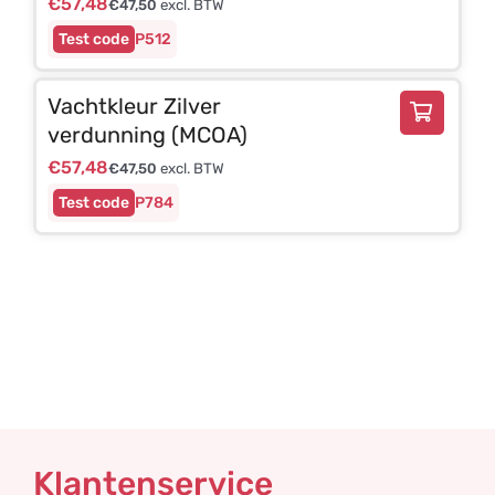
€
57,48
€
47,50
excl. BTW
P512
Vachtkleur Zilver
verdunning (MCOA)
€
57,48
€
47,50
excl. BTW
P784
Klantenservice