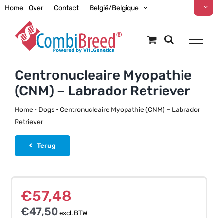
Ga
Home
Over
Contact
België/Belgique
naar
inhoud
Centronucleaire Myopathie
(CNM) – Labrador Retriever
Home
•
Dogs
•
Centronucleaire Myopathie (CNM) – Labrador
Retriever
Terug
€
57,48
€
47,50
excl. BTW