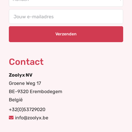
Your
email
Contact
Zoolyx NV
Groene Weg 17
BE-9320 Erembodegem
België
+32(0)53729020
info@zoolyx.be