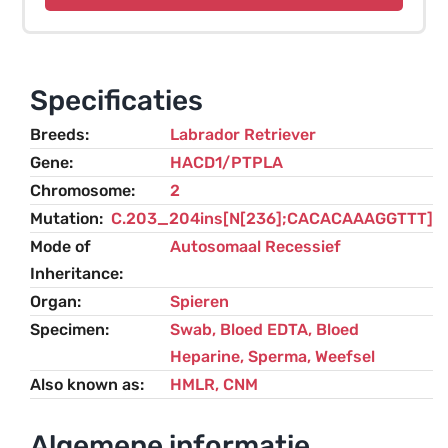
(CNM)
-
Labrador
Retriever
Specificaties
aantal
Breeds
Labrador Retriever
Gene
HACD1/PTPLA
Chromosome
2
Mutation
C.203_204ins[N[236];CACACAAAGGTTT]
Mode of
Autosomaal Recessief
Inheritance
Organ
Spieren
Specimen
Swab, Bloed EDTA, Bloed
Heparine, Sperma, Weefsel
Also known as
HMLR, CNM
Algemene informatie