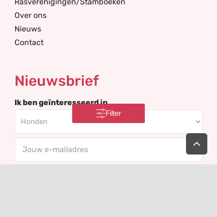
Rasverenigingen/Stamboeken
Over ons
Nieuws
Contact
Nieuwsbrief
Ik ben geïnteresseerd in
Filter
Ga
Your
naar
de
email
bov