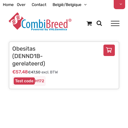
Ga
Home
Over
Contact
België/Belgique
naar
inhoud
Obesitas
(DENND1B-
gerelateerd)
€
57,48
€
47,50
excl. BTW
H172