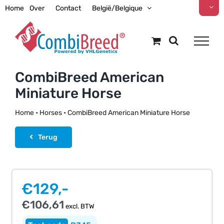
Ga
Home
Over
Contact
België/Belgique
naar
inhoud
CombiBreed American
Miniature Horse
Home
•
Horses
•
CombiBreed American Miniature Horse
Terug
€
129,-
€
106,61
excl. BTW