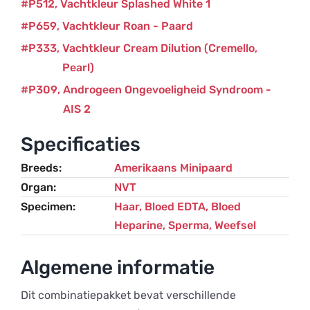
P512
Vachtkleur Splashed White 1
P659
Vachtkleur Roan - Paard
P333
Vachtkleur Cream Dilution (Cremello,
Pearl)
P309
Androgeen Ongevoeligheid Syndroom -
AIS 2
Specificaties
Breeds
Amerikaans Minipaard
Organ
NVT
Specimen
Haar, Bloed EDTA, Bloed
Heparine, Sperma, Weefsel
Algemene informatie
Dit combinatiepakket bevat verschillende