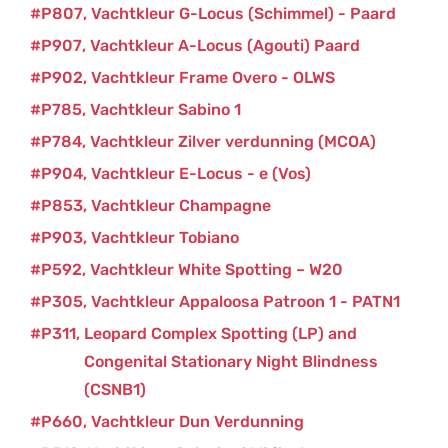
P807
Vachtkleur G-Locus (Schimmel) - Paard
P907
Vachtkleur A-Locus (Agouti) Paard
P902
Vachtkleur Frame Overo - OLWS
P785
Vachtkleur Sabino 1
P784
Vachtkleur Zilver verdunning (MCOA)
P904
Vachtkleur E-Locus - e (Vos)
P853
Vachtkleur Champagne
P903
Vachtkleur Tobiano
P592
Vachtkleur White Spotting – W20
P305
Vachtkleur Appaloosa Patroon 1 - PATN1
P311
Leopard Complex Spotting (LP) and
Congenital Stationary Night Blindness
(CSNB1)
P660
Vachtkleur Dun Verdunning