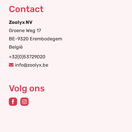
Contact
Zoolyx NV
Groene Weg 17
BE-9320 Erembodegem
België
+32(0)53729020
info@zoolyx.be
Volg ons