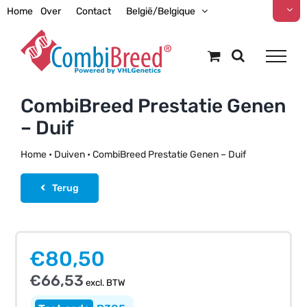
Ga
Home
Over
Contact
België/Belgique
naar
inhoud
CombiBreed Prestatie Genen
– Duif
Home
•
Duiven
•
CombiBreed Prestatie Genen – Duif
Terug
€
80,50
€
66,53
excl. BTW