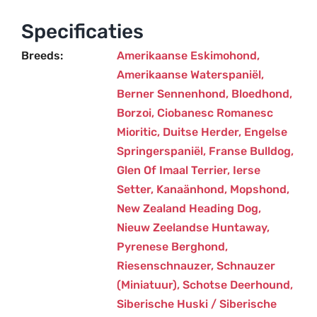
(DM
Exon
Specificaties
2)
Breeds
Amerikaanse Eskimohond
,
aantal
Amerikaanse Waterspaniël
,
Berner Sennenhond
,
Bloedhond
,
Borzoi
,
Ciobanesc Romanesc
Mioritic
,
Duitse Herder
,
Engelse
Springerspaniël
,
Franse Bulldog
,
Glen Of Imaal Terrier
,
Ierse
Setter
,
Kanaänhond
,
Mopshond
,
New Zealand Heading Dog
,
Nieuw Zeelandse Huntaway
,
Pyrenese Berghond
,
Riesenschnauzer
,
Schnauzer
(miniatuur)
,
Schotse Deerhound
,
Siberische Huski / Siberische