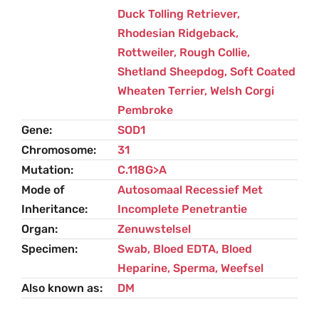
Duck Tolling Retriever
,
Rhodesian Ridgeback
,
Rottweiler
,
Rough Collie
,
Shetland Sheepdog
,
Soft Coated
Wheaten Terrier
,
Welsh Corgi
Pembroke
Gene
SOD1
Chromosome
31
Mutation
C.118G>A
Mode of
Autosomaal Recessief Met
Inheritance
Incomplete Penetrantie
Organ
Zenuwstelsel
Specimen
Swab, Bloed EDTA, Bloed
Heparine, Sperma, Weefsel
Also known as
DM