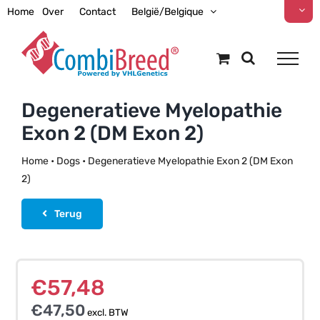
Ga
Home
Over
Contact
België/Belgique
naar
inhoud
Degeneratieve Myelopathie
Exon 2 (DM Exon 2)
Home
•
Dogs
•
Degeneratieve Myelopathie Exon 2 (DM Exon
2)
Terug
€
57,48
€
47,50
excl. BTW