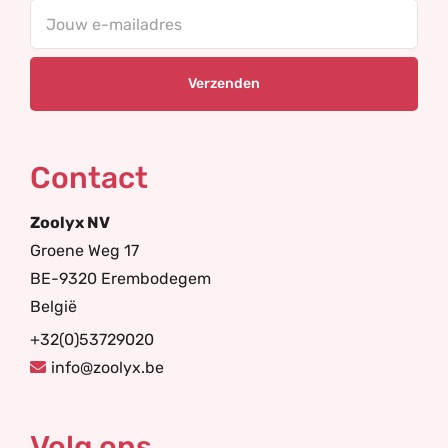
Your
email
Contact
Zoolyx NV
Groene Weg 17
BE-9320 Erembodegem
België
+32(0)53729020
info@zoolyx.be
Volg ons