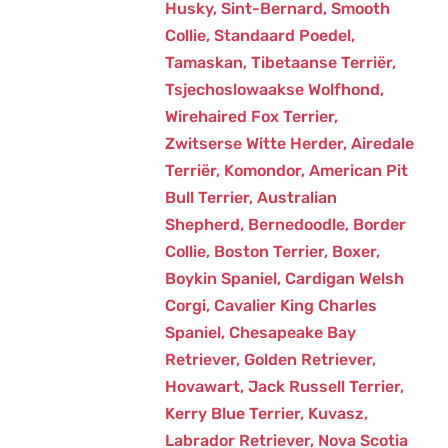
Husky
,
Sint-Bernard
,
Smooth
Collie
,
Standaard Poedel
,
Tamaskan
,
Tibetaanse Terriër
,
Tsjechoslowaakse Wolfhond
,
Wirehaired Fox Terrier
,
Zwitserse Witte Herder
,
Airedale
Terriër
,
Komondor
,
American Pit
Bull Terrier
,
Australian
Shepherd
,
Bernedoodle
,
Border
Collie
,
Boston Terrier
,
Boxer
,
Boykin Spaniel
,
Cardigan Welsh
Corgi
,
Cavalier King Charles
Spaniel
,
Chesapeake Bay
Retriever
,
Golden Retriever
,
Hovawart
,
Jack Russell Terrier
,
Kerry Blue Terrier
,
Kuvasz
,
Labrador Retriever
,
Nova Scotia