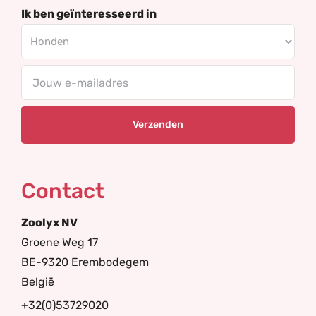
Ik ben geïnteresseerd in
Your
email
Contact
Zoolyx NV
Groene Weg 17
BE-9320 Erembodegem
België
+32(0)53729020