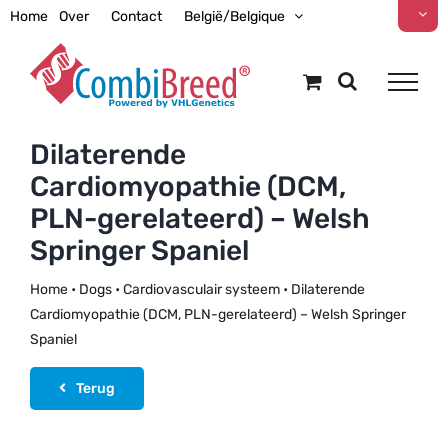
Ga
Home
Over
Contact
België/Belgique
naar
inhoud
Dilaterende
Cardiomyopathie (DCM,
PLN-gerelateerd) – Welsh
Springer Spaniel
Home
•
Dogs
•
Cardiovasculair systeem
•
Dilaterende
Cardiomyopathie (DCM, PLN-gerelateerd) – Welsh Springer
Spaniel
Terug