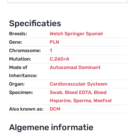
PLN-
gerelateerd)
–
Specificaties
Welsh
Breeds
Welsh Springer Spaniel
Springer
Gene
PLN
Spaniel
Chromosome
1
aantal
Mutation
C.26G>A
Mode of
Autosomaal Dominant
Inheritance
Organ
Cardiovasculair Systeem
Specimen
Swab, Bloed EDTA, Bloed
Heparine, Sperma, Weefsel
Also known as
DCM
Algemene informatie