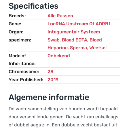
gerelateerd)
Specificaties
aantal
Breeds
Alle Rassen
Gene
LncRNA Upstream Of ADRB1
Organ
Integumentair Systeem
specimen
Swab, Bloed EDTA, Bloed
Heparine, Sperma, Weefsel
Mode of
Onbekend
Inheritance
Chromosome
28
Year Published
2019
Algemene informatie
De vachtsamenstelling van honden wordt bepaald
door verschillende genen. De vacht kan enkellaags
of dubbellaags zijn. Een dubbele vacht bestaat uit