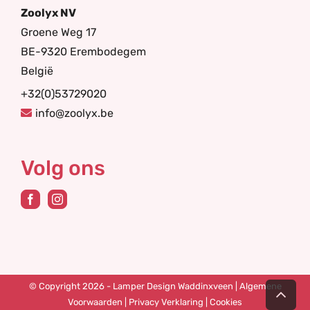
Zoolyx NV
Groene Weg 17
BE-9320 Erembodegem
België
+32(0)53729020
info@zoolyx.be
Volg ons
Ga
© Copyright 2026 - Lamper Design Waddinxveen |
Algemene
naar
Voorwaarden
|
Privacy Verklaring
|
Cookies
de