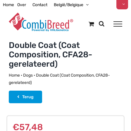
Ga
Home
Over
Contact
België/Belgique
naar
inhoud
Double Coat (Coat
Composition, CFA28-
gerelateerd)
Home
•
Dogs
•
Double Coat (Coat Composition, CFA28-
gerelateerd)
Terug
€
57,48