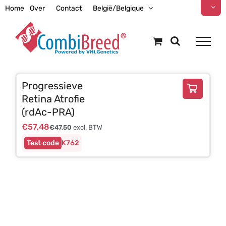
Ga
Home
Over
Contact
België/Belgique
naar
inhoud
Progressieve
Retina Atrofie
(rdAc-PRA)
€
57,48
€
47,50
excl. BTW
K762