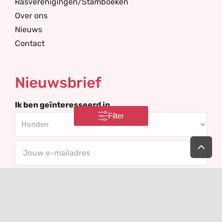
Rasverenigingen/Stamboeken
Over ons
Nieuws
Contact
Nieuwsbrief
Ik ben geïnteresseerd in
Filter
Ga
Your
naar
de
email
bov