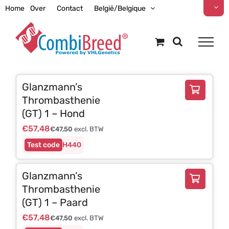
Ga
Home
Over
Contact
België/Belgique
naar
inhoud
Glanzmann’s
Thrombasthenie
(GT) 1 – Hond
€
57,48
€
47,50
excl. BTW
H440
Glanzmann’s
Thrombasthenie
(GT) 1 – Paard
€
57,48
€
47,50
excl. BTW