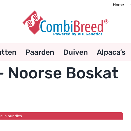
Home
atten
Paarden
Duiven
Alpaca’s
– Noorse Boskat
le in bundles