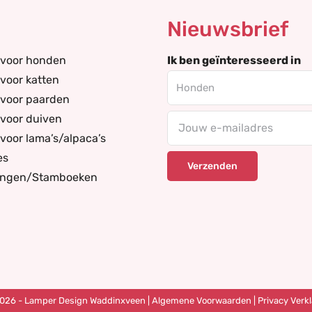
Nieuwsbrief
 voor honden
Ik ben geïnteresseerd in
voor katten
 voor paarden
voor duiven
Your
voor lama’s/alpaca’s
email
es
ingen/Stamboeken
026 - Lamper Design Waddinxveen |
Algemene Voorwaarden
|
Privacy Verkl