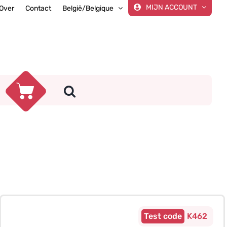
MIJN ACCOUNT
Over
Contact
België/Belgique
K462