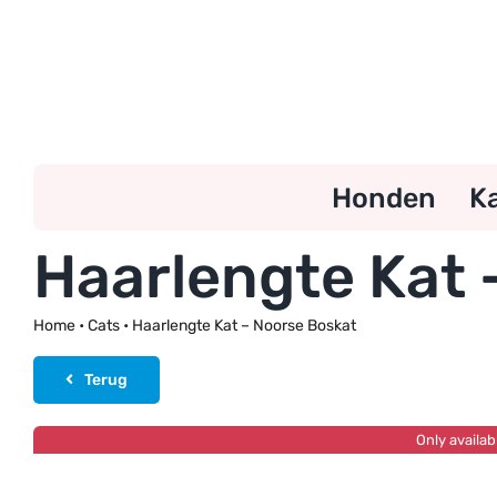
Ga
naar
inhoud
Honden
K
Haarlengte Kat 
Home
•
Cats
•
Haarlengte Kat – Noorse Boskat
Terug
Only availab