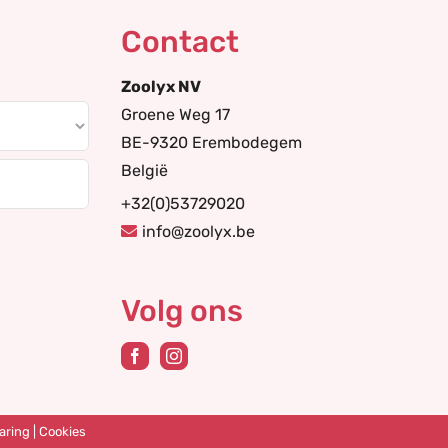
Contact
Zoolyx NV
Groene Weg 17
BE-9320 Erembodegem
België
+32(0)53729020
info@zoolyx.be
Volg ons
aring
|
Cookies