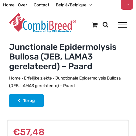
Ga
Home
Over
Contact
België/Belgique
naar
inhoud
Junctionale Epidermolysis
Bullosa (JEB, LAMA3
gerelateerd) – Paard
Home
•
Erfelijke ziekte
•
Junctionale Epidermolysis Bullosa
(JEB, LAMA3 gerelateerd) – Paard
Terug
€
57,48