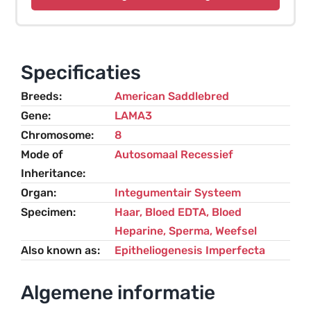
Bullosa
(JEB,
LAMA3
gerelateerd)
Specificaties
–
Breeds
American Saddlebred
Paard
Gene
LAMA3
aantal
Chromosome
8
Mode of
Autosomaal Recessief
Inheritance
Organ
Integumentair Systeem
Specimen
Haar, Bloed EDTA, Bloed
Heparine, Sperma, Weefsel
Also known as
Epitheliogenesis Imperfecta
Algemene informatie