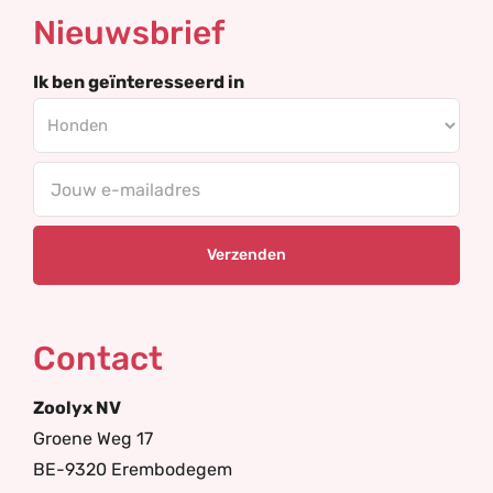
Nieuwsbrief
Ik ben geïnteresseerd in
Your
email
Contact
Zoolyx NV
Groene Weg 17
BE-9320 Erembodegem