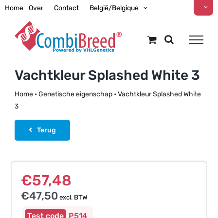
Ga
Home
Over
Contact
België/Belgique
naar
inhoud
Vachtkleur Splashed White 3
Home
•
Genetische eigenschap
•
Vachtkleur Splashed White
3
Terug
€
57,48
€
47,50
excl. BTW
P514