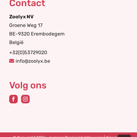
Contact
Zoolyx NV
Groene Weg 17
BE-9320 Erembodegem
België
+32(0)53729020
info@zoolyx.be
Volg ons
Ga