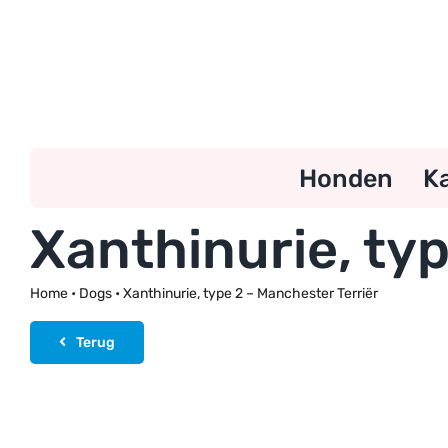
Ga
naar
inhoud
Honden
K
Xanthinurie, typ
Home
•
Dogs
•
Xanthinurie, type 2 – Manchester Terriër
Terug