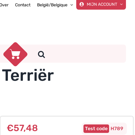
MIJN ACCOUNT
Over
Contact
België/Belgique
Terriër
€
57,48
H789