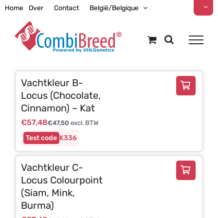
Ga
Home
Over
Contact
België/Belgique
naar
inhoud
Vachtkleur B-
Locus (Chocolate,
Cinnamon) – Kat
€
57,48
€
47,50
excl. BTW
K336
Vachtkleur C-
Locus Colourpoint
(Siam, Mink,
Burma)