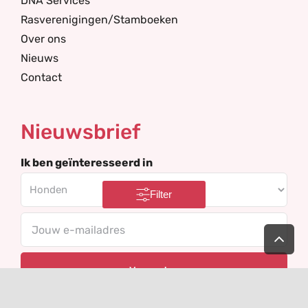
DNA Services
Rasverenigingen/Stamboeken
Over ons
Nieuws
Contact
Nieuwsbrief
Ik ben geïnteresseerd in
Filter
Your
Ga
naar
email
de
bov