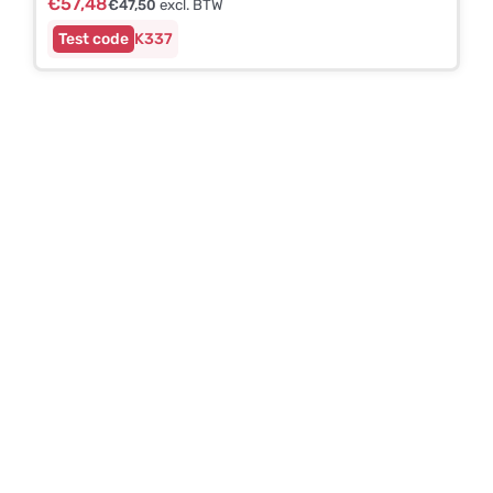
€
57,48
€
47,50
excl. BTW
K337