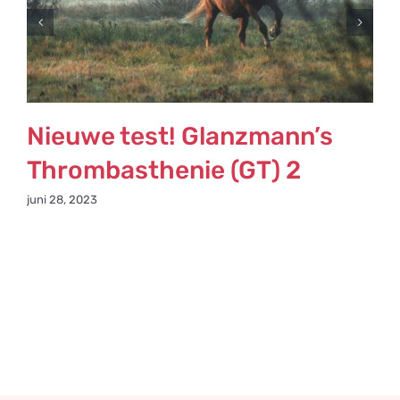
Nieuwe test! Glanzmann’s
Thrombasthenie (GT) 2
juni 28, 2023
j