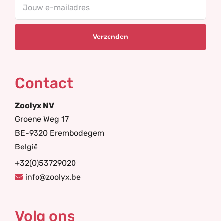
Your
email
Contact
Zoolyx NV
Groene Weg 17
BE-9320 Erembodegem
België
+32(0)53729020
info@zoolyx.be
Volg ons