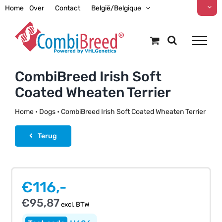
Ga
Home
Over
Contact
België/Belgique
naar
inhoud
CombiBreed Irish Soft
Coated Wheaten Terrier
Home
•
Dogs
•
CombiBreed Irish Soft Coated Wheaten Terrier
Terug
€
116,-
€
95,87
excl. BTW