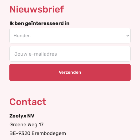
Nieuwsbrief
Ik ben geïnteresseerd in
Your
email
Contact
Zoolyx NV
Groene Weg 17
BE-9320 Erembodegem