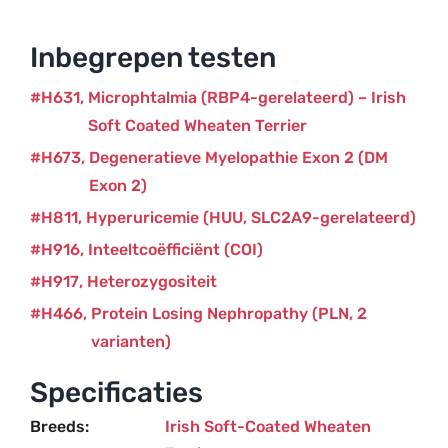
Wheaten
Terrier
Inbegrepen testen
aantal
H631
Microphtalmia (RBP4-gerelateerd) – Irish
Soft Coated Wheaten Terrier
H673
Degeneratieve Myelopathie Exon 2 (DM
Exon 2)
H811
Hyperuricemie (HUU, SLC2A9-gerelateerd)
H916
Inteeltcoëfficiënt (COI)
H917
Heterozygositeit
H466
Protein Losing Nephropathy (PLN, 2
varianten)
Specificaties
Breeds
Irish Soft-Coated Wheaten