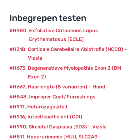
Inbegrepen testen
H980
Exfoliative Cutaneous Lupus
Erythematosus (ECLE)
H318
Corticale Cerebellaire Abiotrofie (NCCD) -
Vizsla
H673
Degeneratieve Myelopathie Exon 2 (DM
Exon 2)
H667
Haarlengte (5 varianten) – Hond
H848
Improper Coat/Furnishings
H917
Heterozygositeit
H916
Inteeltcoëfficiënt (COI)
H990
Skeletal Dysplasia (SD3) – Vizsla
H811
Hyperuricemie (HUU, SLC2A9-