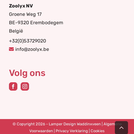
Zoolyx NV
Groene Weg 17
BE-9320 Erembodegem
België
+32(0)53729020
info@zoolyx.be
Volg ons
Ga
© Copyright 2026 - Lamper Design Waddinxveen |
Algemene
naar
Voorwaarden
|
Privacy Verklaring
|
Cookies
de