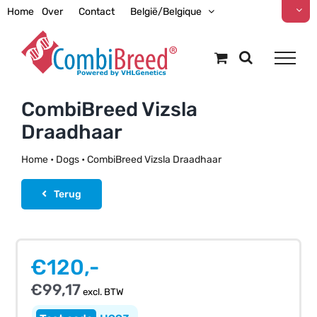
Ga
Home
Over
Contact
België/Belgique
naar
inhoud
CombiBreed Vizsla
Draadhaar
Home
•
Dogs
•
CombiBreed Vizsla Draadhaar
Terug
€
120,-
€
99,17
excl. BTW